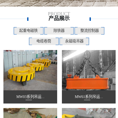
PRODUCT
产品展示
起重电磁铁
除铁器
整流控制器
电缆卷筒
永磁吸吊器
MW03系列吊运...
MW61系列吊运...