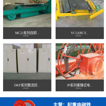
MC22系列自卸...
YC12(RCY...
DKP系列整流控...
JP系列重锤式电...
主营：起重电磁铁