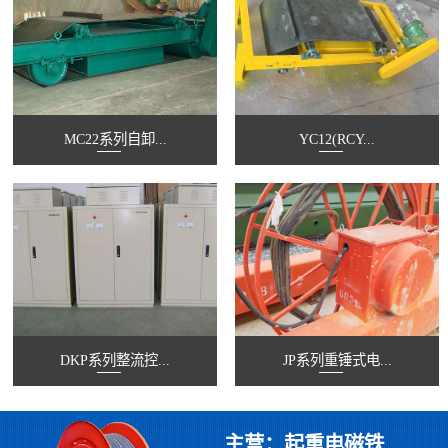
MC22系列自卸...
YC12(RCY...
DKP系列整流控...
JP系列重锤式电...
主营：起重电磁铁