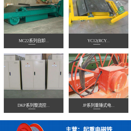
MC22系列自卸...
YC12(RCY...
DKP系列整流控...
JP系列重锤式电...
主营：起重电磁铁