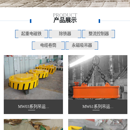
PRODUCT
产品展示
起重电磁铁
除铁器
整流控制器
电缆卷筒
永磁吸吊器
MW03系列吊运...
MW61系列吊运...